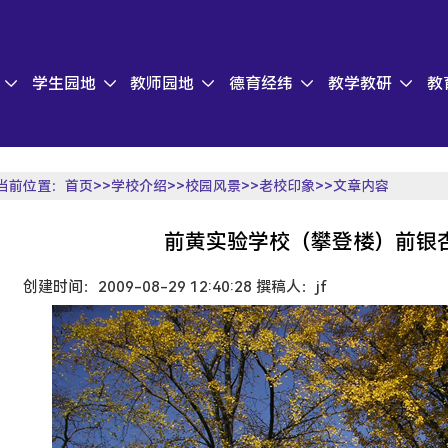
学生园地
教师园地
德育经纬
教学教研
教
当前位置：
首页
>>
学校介绍
>>
校园风景
>>
老校印象
>>文章内容
前黄实验学校（攀登楼）前银
创建时间：2009-08-29 12:40:28 撰稿人：jf