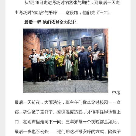
从
月
日走进考场时的紧张与期待，到最后一天走
6
18
出考场时的坦然与平静——这段路，他们走了三年。
最后一程
他们依然全力以赴
中考
最后一天前夜，大雨滂沱，班主任们撑伞穿过校园一一查
寝，确认被子盖好了、空调温度适宜，才轻手轻脚地带上
门，在雨声里走向下一间。三年来每一个夜晚都是如此，
最后一夜也不例外
——他们用这种最安静的方式，陪孩子